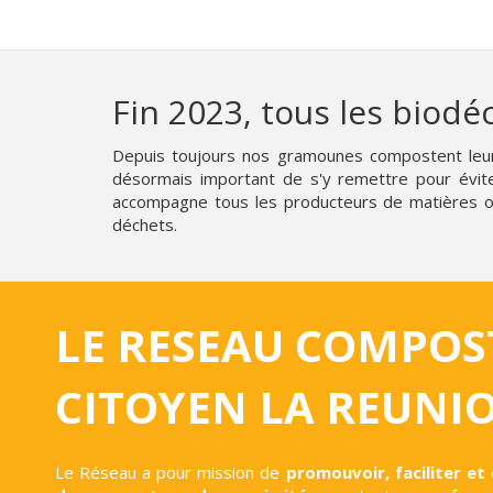
Fin 2023, tous les biodéc
Depuis toujours nos gramounes compostent leurs 
désormais important de s'y remettre pour évit
accompagne tous les producteurs de matières orga
déchets.
LE RESEAU COMPOS
CITOYEN LA REUNI
Le Réseau a pour mission de
promouvoir, faciliter et