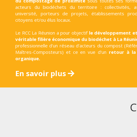
du compostage de proximité
sous toutes ses forme
acteurs du biodéchets du territoire : collectivités, a
université, porteurs de projets, établissements pro
citoyens et/ou élus locaux.
Le RCC La Réunion a pour objectif
le développement et
véritable filière économique du biodéchet à La Réun
professionnelle d'un réseau d'acteurs du compost (Réfé
Maîtres-Composteurs) et ce en vue d'un
retour à la
organique.
En savoir plus
C