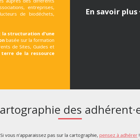
s auprès des différents
ssociations, entreprises,
En savoir plus
ducteurs de biodéchets,
 la structuration d'une
ion
basée sur la formation
rents de Sites, Guides et
 terre de la ressource
artographie des adhérent·
Si vous n’apparaissez pas sur la cartographie,
pensez à adhérer
!