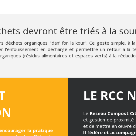
hets devront être triés à la sour
déchets organiques "dan' fon la kour". Ce geste simple, à la
er l'enfouissement en décharge et permettre un retour à la t
niques (résidus alimentaires et espaces verts) à la réduction 
T
LE RCC 
ON
Le
Réseau Compost Ci
et gestion de proximité
et de mettre en œuvre de
 encourager la pratique
Il fédère et accompag